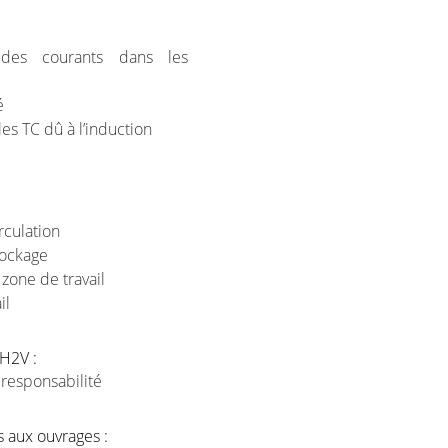
 des courants dans les
té
les TC dû à l’induction
e
rculation
tockage
 zone de travail
il
 H2V :
 responsabilité
 aux ouvrages :