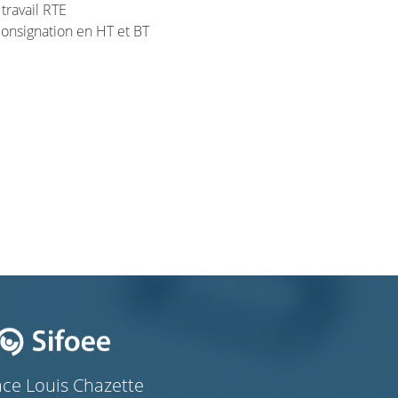
 travail RTE
 consignation en HT et BT
ace Louis Chazette