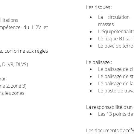
Les risques :
La circulation
ilitations
masses
mpétence du H2V et
L'équipotentiali
Le risque BT sur 
Le pavé de terr
e, conforme aux règles
Le balisage :
, DLVR, DLVS)
Le balisage de ci
Le balisage de s
cran
Le balisage de la
one 2, zone 3)
Le poste de trava
ns les zones
La responsabilité d’un
Les 13 points de
Les documents d’accès