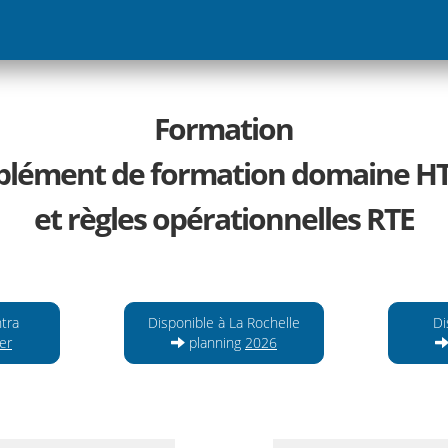
Formation
lément de formation domaine H
et règles opérationnelles RTE
ntra
Disponible à La Rochelle
Di
er
planning
2026