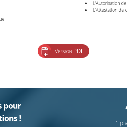
L’Autorisation de
L’Attestation de
e
que
Version PDF
s pour
ions !
1 pl