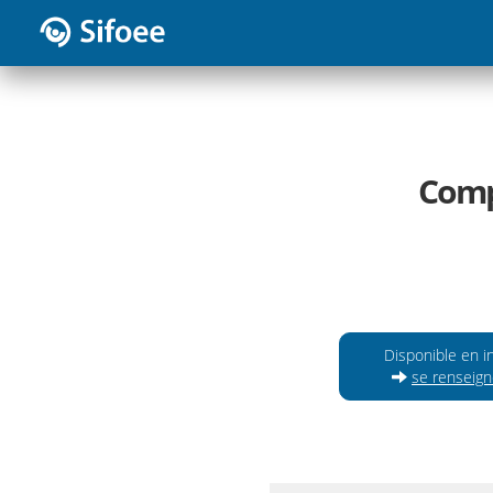
Comp
Disponible en i
se renseign