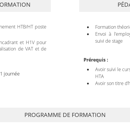
 FORMATION
PÉD
onnement HTB/HT poste
Formation théori
Envoi à l’emplo
suivi de stage
ncadrant et H1V pour
alisation de VAT et de
Prérequis :
Avoir suivi le cu
1 journée
HTA
Avoir son titre d’
PROGRAMME DE FORMATION