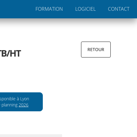
FORMATION
LOGICIEL
CONTACT
TB/HT
sponible à Lyon
planning
2026