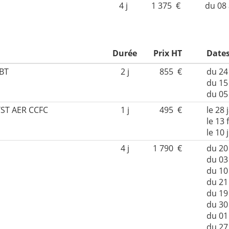
4 j
1 375 €
du 08
Durée
Prix HT
Dates
 BT
2 j
855 €
du 24
du 15
du 05
TST AER CCFC
1 j
495 €
le 28 
le 13 
le 10 
4 j
1 790 €
du 20
du 03
du 10
du 21 
du 19
du 30 
du 01
du 27