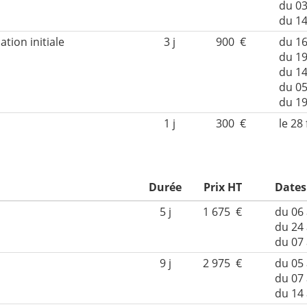
du 0
du 1
ation initiale
3 j
900 €
du 16
du 19
du 1
du 05
du 1
1 j
300 €
le 28 
Durée
Prix HT
Dates
5 j
1 675 €
du 06 
du 24
du 07
9 j
2 975 €
du 05 
du 07
du 14