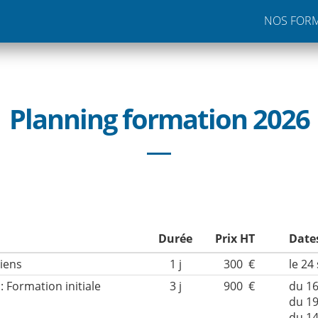
NOS FOR
Planning formation 2026
Durée
Prix HT
Date
ciens
1 j
300 €
le 24
: Formation initiale
3 j
900 €
du 16
du 19
du 1