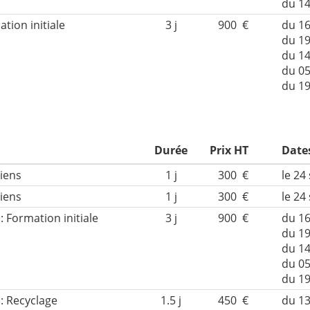
du 1
ation initiale
3 j
900 €
du 16
du 19
du 1
du 05
du 1
Durée
Prix HT
Date
1 j
300 €
le 24
ciens
1 j
300 €
le 24
: Formation initiale
3 j
900 €
du 16
du 19
du 1
du 05
du 1
 : Recyclage
1.5 j
450 €
du 13