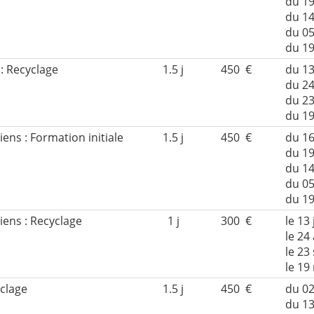
du 19
du 1
du 05
du 1
 : Recyclage
1.5 j
450 €
du 13
du 24
du 2
du 1
iens : Formation initiale
1.5 j
450 €
du 16
du 19
du 1
du 05
du 1
iens : Recyclage
1 j
300 €
le 13 
le 24
le 23
le 1
yclage
1.5 j
450 €
du 02
du 13