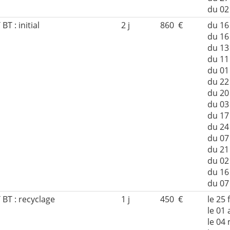
du 02
 : initial
2 j
860 €
du 16
du 16
du 13 
du 11
du 01
du 22
du 20 
du 03
du 17
du 24
du 07
du 21
du 02
du 16
du 07
BT : recyclage
1 j
450 €
le 25 
le 01 
le 04