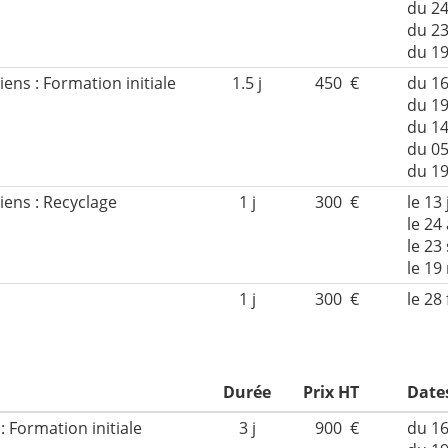
du 24
du 2
du 1
iens : Formation initiale
1.5 j
450 €
du 16
du 19
du 1
du 05
du 1
iens : Recyclage
1 j
300 €
le 13 
le 24
le 23
le 1
1 j
300 €
le 28 
Durée
Prix HT
Date
: Formation initiale
3 j
900 €
du 16