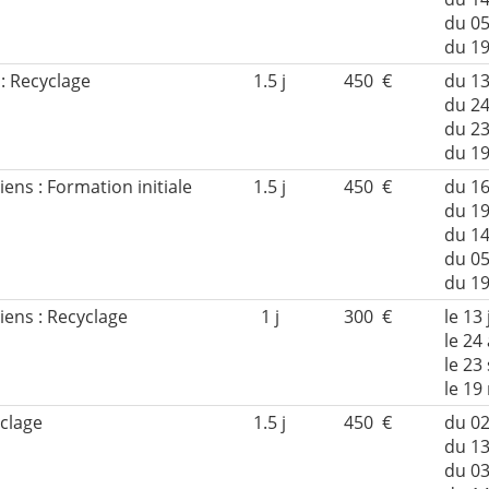
du 05
du 1
 : Recyclage
1.5 j
450 €
du 13
du 24
du 2
du 1
iens : Formation initiale
1.5 j
450 €
du 16
du 19
du 1
du 05
du 1
iens : Recyclage
1 j
300 €
le 13 
le 24
le 23
le 1
yclage
1.5 j
450 €
du 02
du 13
du 0